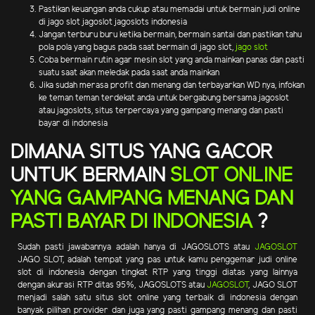
Pastikan keuangan anda cukup atau memadai untuk bermain judi online
di jago slot jagoslot jagoslots indonesia
Jangan terburu buru ketika bermain, bermain santai dan pastikan tahu
pola pola yang bagus pada saat bermain di jago slot,
jago slot
Coba bermain rutin agar mesin slot yang anda mainkan panas dan pasti
suatu saat akan meledak pada saat anda mainkan
Jika sudah merasa profit dan menang dan terbayarkan WD nya, infokan
ke teman teman terdekat anda untuk bergabung bersama jagoslot
atau jagoslots, situs terpercaya yang gampang menang dan pasti
bayar di indonesia
DIMANA SITUS YANG GACOR
UNTUK BERMAIN
SLOT ONLINE
YANG GAMPANG MENANG DAN
PASTI BAYAR DI INDONESIA
?
Sudah pasti jawabannya adalah hanya di JAGOSLOTS atau
JAGOSLOT
JAGO SLOT, adalah tempat yang pas untuk kamu penggemar judi online
slot di indonesia dengan tingkat RTP yang tinggi diatas yang lainnya
dengan akurasi RTP ditas 95%, JAGOSLOTS atau
JAGOSLOT
, JAGO SLOT
menjadi salah satu situs slot online yang terbaik di indonesia dengan
banyak pilihan provider dan juga yang pasti gampang menang dan pasti