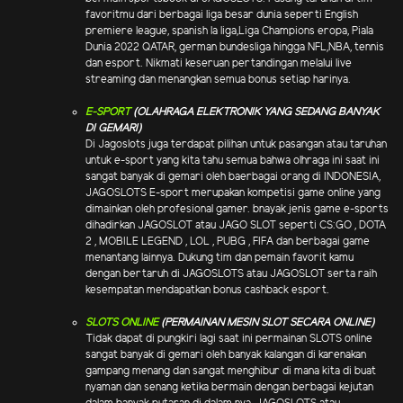
favoritmu dari berbagai liga besar dunia seperti English
premiere league, spanish la liga,Liga Champions eropa, Piala
Dunia 2022 QATAR, german bundesliga hingga NFL,NBA, tennis
dan esport. Nikmati keseruan pertandingan melalui live
streaming dan menangkan semua bonus setiap harinya.
E-SPORT
(OLAHRAGA ELEKTRONIK YANG SEDANG BANYAK
DI GEMARI)
Di Jagoslots juga terdapat pilihan untuk pasangan atau taruhan
untuk e-sport yang kita tahu semua bahwa olhraga ini saat ini
sangat banyak di gemari oleh baerbagai orang di INDONESIA,
JAGOSLOTS E-sport merupakan kompetisi game online yang
dimainkan oleh profesional gamer. bnayak jenis game e-sports
dihadirkan JAGOSLOT atau JAGO SLOT seperti CS:GO , DOTA
2 , MOBILE LEGEND , LOL , PUBG , FIFA dan berbagai game
menantang lainnya. Dukung tim dan pemain favorit kamu
dengan bertaruh di JAGOSLOTS atau JAGOSLOT serta raih
kesempatan mendapatkan bonus cashback esport.
SLOTS ONLINE
(PERMAINAN MESIN SLOT SECARA ONLINE)
Tidak dapat di pungkiri lagi saat ini permainan SLOTS online
sangat banyak di gemari oleh banyak kalangan di karenakan
gampang menang dan sangat menghibur di mana kita di buat
nyaman dan senang ketika bermain dengan berbagai kejutan