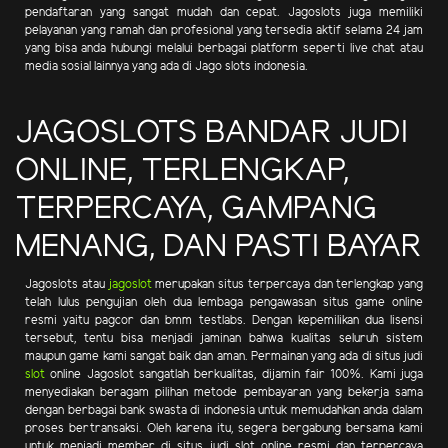
pendaftaran yang sangat mudah dan cepat. Jagoslots juga memiliki
pelayanan yang ramah dan profesional yang tersedia aktif selama 24 jam
yang bisa anda hubungi melalui berbagai platform seperti live chat atau
media sosial lainnya yang ada di Jago slots indonesia.
JAGOSLOTS BANDAR JUDI
ONLINE, TERLENGKAP,
TERPERCAYA, GAMPANG
MENANG, DAN PASTI BAYAR
Jagoslots atau
jagoslot
merupakan situs terpercaya dan terlengkap yang
telah lulus pengujian oleh dua lembaga pengawasan situs game online
resmi yaitu pagcor dan bmm testlabs. Dengan kepemilikan dua lisensi
tersebut, tentu bisa menjadi jaminan bahwa kualitas seluruh sistem
maupun game kami sangat baik dan aman. Permainan yang ada di situs judi
slot
online Jagoslot sangatlah berkualitas, dijamin fair 100%. Kami juga
menyediakan beragam pilihan metode pembayaran yang bekerja sama
dengan berbagai bank swasta di indonesia untuk memudahkan anda dalam
proses bertransaksi. Oleh karena itu, segera bergabung bersama kami
untuk menjadi member di situs judi slot online resmi dan terpercaya