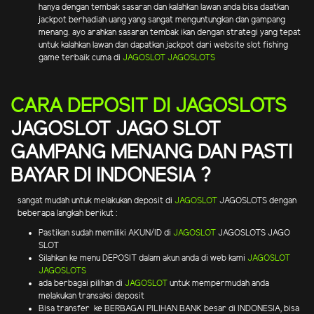
hanya dengan tembak sasaran dan kalahkan lawan anda bisa daatkan
jackpot berhadiah uang yang sangat menguntungkan dan gampang
menang. ayo arahkan sasaran tembak ikan dengan strategi yang tepat
untuk kalahkan lawan dan dapatkan jackpot dari website slot fishing
game terbaik cuma di
JAGOSLOT
JAGOSLOTS
CARA DEPOSIT DI JAGOSLOTS
JAGOSLOT JAGO SLOT
GAMPANG MENANG DAN PASTI
BAYAR DI INDONESIA ?
sangat mudah untuk melakukan deposit di
JAGOSLOT
JAGOSLOTS dengan
beberapa langkah berikut :
Pastikan sudah memiliki AKUN/ID di
JAGOSLOT
JAGOSLOTS JAGO
SLOT
Silahkan ke menu DEPOSIT dalam akun anda di web kami
JAGOSLOT
JAGOSLOTS
ada berbagai pilihan di
JAGOSLOT
untuk mempermudah anda
melakukan transaksi deposit
Bisa transfer ke BERBAGAI PILIHAN BANK besar di INDONESIA, bisa