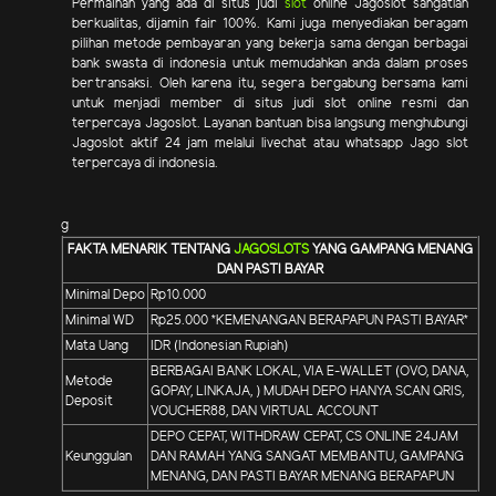
Permainan yang ada di situs judi
slot
online Jagoslot sangatlah
berkualitas, dijamin fair 100%. Kami juga menyediakan beragam
pilihan metode pembayaran yang bekerja sama dengan berbagai
bank swasta di indonesia untuk memudahkan anda dalam proses
bertransaksi. Oleh karena itu, segera bergabung bersama kami
untuk menjadi member di situs judi slot online resmi dan
terpercaya Jagoslot. Layanan bantuan bisa langsung menghubungi
Jagoslot aktif 24 jam melalui livechat atau whatsapp Jago slot
terpercaya di indonesia.
g
FAKTA MENARIK TENTANG
JAGOSLOTS
YANG GAMPANG MENANG
DAN PASTI BAYAR
Minimal Depo
Rp10.000
Minimal WD
Rp25.000 *KEMENANGAN BERAPAPUN PASTI BAYAR*
Mata Uang
IDR (Indonesian Rupiah)
BERBAGAI BANK LOKAL, VIA E-WALLET (OVO, DANA,
Metode
GOPAY, LINKAJA, ) MUDAH DEPO HANYA SCAN QRIS,
Deposit
VOUCHER88, DAN VIRTUAL ACCOUNT
DEPO CEPAT, WITHDRAW CEPAT, CS ONLINE 24JAM
Keunggulan
DAN RAMAH YANG SANGAT MEMBANTU, GAMPANG
MENANG, DAN PASTI BAYAR MENANG BERAPAPUN