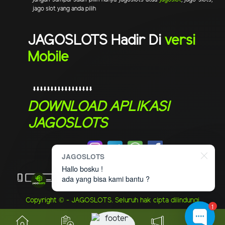
jago slot yang anda pilih
JAGOSLOTS Hadir Di
versi
Mobile
⬇️⬇️⬇️⬇️⬇️⬇️⬇️⬇️⬇️⬇️⬇️⬇️⬇️⬇️⬇️⬇️⬇️
DOWNLOAD APLIKASI
JAGOSLOTS
JAGOSLOTS
Hallo bosku !
ada yang bisa kami bantu ?
Copyright © - JAGOSLOTS. Seluruh hak cipta dilindungi
1