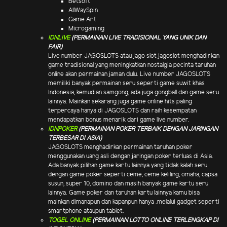
Betsoft
AllWaySpin
Game Art
Microgaming
IDNLIVE
(PERMAINAN LIVE TRADISIONAL YANG UNIK DAN
FAIR)
Live number JAGOSLOTS atau jago slot jagoslot menghadirkan
game tradisional yang meningkatkan nostalgia pecinta taruhan
online akan permainan jaman dulu. Live number JAGOSLOTS
memiliki banyak permainan seru seperti game suwit khas
Indonesia, kemudian samgong, ada juga gongball dan game seru
lainnya. Mainkan sekarang juga game online hits paling
terpercaya hanya di JAGOSLOTS dan raih kesempatan
mendapatkan bonus menarik dari game live number.
IDNPOKER
(PERMAINAN POKER TERBAIK DENGAN JARINGAN
TERBESAR DI ASIA)
JAGOSLOTS menghadirkan permainan taruhan poker
menggunakan uang asli dengan jaringan poker terluas di Asia.
Ada banyak pilihan game kartu lainnya yang tidak kalah seru
dengan game poker seperti ceme, ceme keliling, omaha, capsa
susun, super 10, domino dan masih banyak game kartu seru
lainnya. Game poker dan taruhan kartu lainnya kamu bisa
mainkan dimanapun dan kapanpun hanya .melalui gadget seperti
smartphone ataupun tablet.
TOGEL ONLINE
(PERMAINAN LOTTO ONLINE TERLENGKAP DI