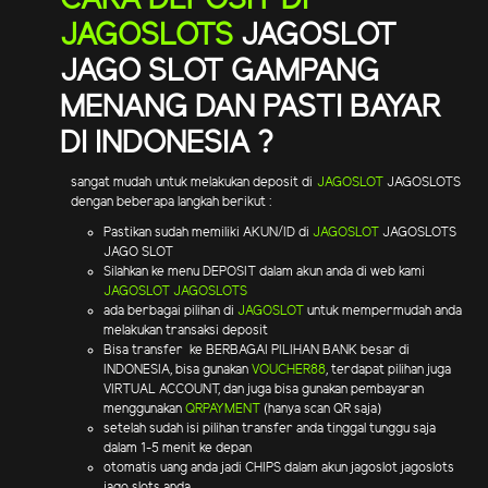
JAGOSLOTS
JAGOSLOT
JAGO SLOT GAMPANG
MENANG DAN PASTI BAYAR
DI INDONESIA ?
sangat mudah untuk melakukan deposit di
JAGOSLOT
JAGOSLOTS
dengan beberapa langkah berikut :
Pastikan sudah memiliki AKUN/ID di
JAGOSLOT
JAGOSLOTS
JAGO SLOT
Silahkan ke menu DEPOSIT dalam akun anda di web kami
JAGOSLOT
JAGOSLOTS
ada berbagai pilihan di
JAGOSLOT
untuk mempermudah anda
melakukan transaksi deposit
Bisa transfer ke BERBAGAI PILIHAN BANK besar di
INDONESIA, bisa gunakan
VOUCHER88
, terdapat pilihan juga
VIRTUAL ACCOUNT, dan juga bisa gunakan pembayaran
menggunakan
QRPAYMENT
(hanya scan QR saja)
setelah sudah isi pilihan transfer anda tinggal tunggu saja
dalam 1-5 menit ke depan
otomatis uang anda jadi CHIPS dalam akun jagoslot jagoslots
jago slots anda