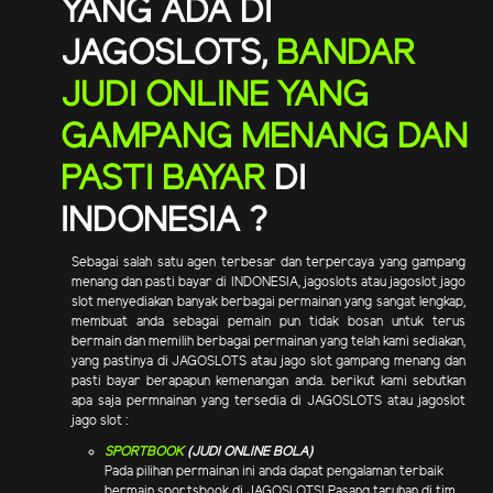
YANG ADA DI
JAGOSLOTS,
BANDAR
JUDI ONLINE YANG
GAMPANG MENANG DAN
PASTI BAYAR
DI
INDONESIA ?
Sebagai salah satu agen terbesar dan terpercaya yang gampang
menang dan pasti bayar di INDONESIA, jagoslots atau jagoslot jago
slot menyediakan banyak berbagai permainan yang sangat lengkap,
membuat anda sebagai pemain pun tidak bosan untuk terus
bermain dan memilih berbagai permainan yang telah kami sediakan,
yang pastinya di JAGOSLOTS atau jago slot gampang menang dan
pasti bayar berapapun kemenangan anda. berikut kami sebutkan
apa saja permnainan yang tersedia di JAGOSLOTS atau jagoslot
jago slot :
SPORTBOOK
(JUDI ONLINE BOLA)
Pada pilihan permainan ini anda dapat pengalaman terbaik
bermain sportsbook di JAGOSLOTS! Pasang taruhan di tim