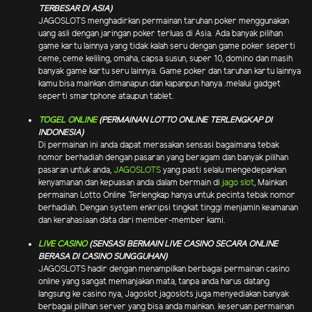
TERBESAR DI ASIA)
JAGOSLOTS menghadirkan permainan taruhan poker menggunakan
uang asli dengan jaringan poker terluas di Asia. Ada banyak pilihan
game kartu lainnya yang tidak kalah seru dengan game poker seperti
ceme, ceme keliling, omaha, capsa susun, super 10, domino dan masih
banyak game kartu seru lainnya. Game poker dan taruhan kartu lainnya
kamu bisa mainkan dimanapun dan kapanpun hanya .melalui gadget
seperti smartphone ataupun tablet.
TOGEL ONLINE
(PERMAINAN LOTTO ONLINE TERLENGKAP DI
INDONESIA)
Di permainan ini anda dapat merasakan sensasi bagaimana tebak
nomor berhadiah dengan pasaran yang beragam dan banyak pilihan
pasaran untuk anda,
JAGOSLOTS
yang pasti selalu mengedepankan
kenyamanan dan kepuasan anda dalam bermain di
jago slot
, Mainkan
permainan Lotto Online Terlengkap hanya untuk pecinta tebak nomor
berhadiah. Dengan system enkripsi tingkat tinggi menjamin keamanan
dan kerahasiaan data dari member-member kami.
LIVE CASINO
(SENSASI BERMAIN LIVE CASINO SECARA ONLINE
BERASA DI CASINO SUNGGUHAN)
JAGOSLOTS hadir dengan menampilkan berbagai permainan casino
online yang sangat memanjakan mata, tanpa anda harus datang
langsung ke casino nya, Jagoslot jagoslots juga menyediakan banyak
berbagai pilihan server yang bisa anda mainkan. keseruan permainan