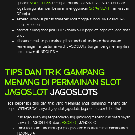
gunakan
VOUCHER88
, terdapat pilihan juga VIRTUAL ACCOUNT, dan
juga bisa gunakan pembayaran menggunakan
QRPAYMENT
(hanya scan
QR saja)
setelah sudah isi pilihan transfer anda tinggal tunggu saja dalam 1-5
menit ke depan
otomatis uang anda jadi CHIPS dalam akun jagoslot jagoslots jago slots
anda
silahkan masuk ke permainan pilihan anda lalu mainkan dan rasakan
kemenangan fantastis hanya di JAGOSLOT,situs gampang menang dan
pasti bayar di INDONESIA.
TIPS DAN TRIK GAMPANG
MENANG DI PERMAINAN SLOT
JAGOSLOT
JAGOSLOTS
ada beberapa tips dan trik yang membuat anda gampang menang dan
cepat WITHDRAW hanya di jagoslot jagoslots jago slot seperti berikut :
Pilih agen slot yang terpercaya yang gampang menang dan pasti bayar
hanya di JAGOSLOTS atau
JAGOSLOT
, JAGO SLOT
Coba anda cari tahu slot apa yang sedang hits atau ramai dimainkan di
INDONESIA