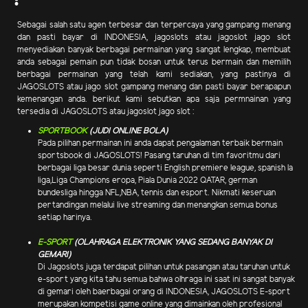
Sebagai salah satu agen terbesar dan terpercaya yang gampang menang
dan pasti bayar di INDONESIA, jagoslots atau jagoslot jago slot
menyediakan banyak berbagai permainan yang sangat lengkap, membuat
anda sebagai pemain pun tidak bosan untuk terus bermain dan memilih
berbagai permainan yang telah kami sediakan, yang pastinya di
JAGOSLOTS atau jago slot gampang menang dan pasti bayar berapapun
kemenangan anda. berikut kami sebutkan apa saja permnainan yang
tersedia di JAGOSLOTS atau jagoslot jago slot :
SPORTBOOK
(JUDI ONLINE BOLA)
Pada pilihan permainan ini anda dapat pengalaman terbaik bermain
sportsbook di JAGOSLOTS! Pasang taruhan di tim favoritmu dari
berbagai liga besar dunia seperti English premiere league, spanish la
liga,Liga Champions eropa, Piala Dunia 2022 QATAR, german
bundesliga hingga NFL,NBA, tennis dan esport. Nikmati keseruan
pertandingan melalui live streaming dan menangkan semua bonus
setiap harinya.
E-SPORT
(OLAHRAGA ELEKTRONIK YANG SEDANG BANYAK DI
GEMARI)
Di Jagoslots juga terdapat pilihan untuk pasangan atau taruhan untuk
e-sport yang kita tahu semua bahwa olhraga ini saat ini sangat banyak
di gemari oleh baerbagai orang di INDONESIA, JAGOSLOTS E-sport
merupakan kompetisi game online yang dimainkan oleh profesional