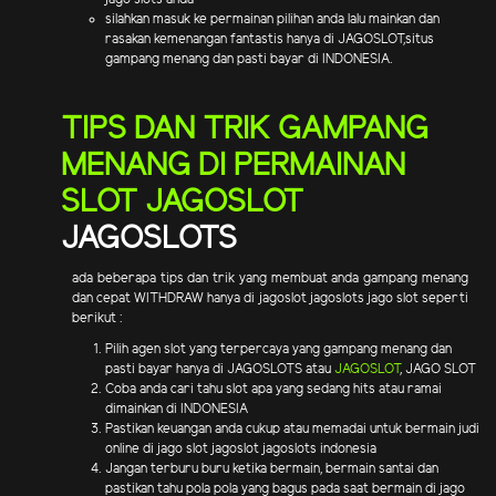
silahkan masuk ke permainan pilihan anda lalu mainkan dan
rasakan kemenangan fantastis hanya di JAGOSLOT,situs
gampang menang dan pasti bayar di INDONESIA.
TIPS DAN TRIK GAMPANG
MENANG DI PERMAINAN
SLOT JAGOSLOT
JAGOSLOTS
ada beberapa tips dan trik yang membuat anda gampang menang
dan cepat WITHDRAW hanya di jagoslot jagoslots jago slot seperti
berikut :
Pilih agen slot yang terpercaya yang gampang menang dan
pasti bayar hanya di JAGOSLOTS atau
JAGOSLOT
, JAGO SLOT
Coba anda cari tahu slot apa yang sedang hits atau ramai
dimainkan di INDONESIA
Pastikan keuangan anda cukup atau memadai untuk bermain judi
online di jago slot jagoslot jagoslots indonesia
Jangan terburu buru ketika bermain, bermain santai dan
pastikan tahu pola pola yang bagus pada saat bermain di jago